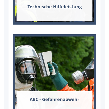
Tech­ni­sche Hil­fe­leis­tung
ABC - Ge­fah­ren­ab­wehr