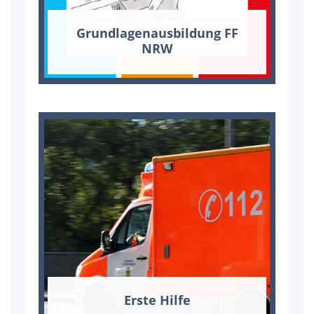
Grund­la­gen­aus­bil­dung FF
NRW
Ers­te Hil­fe