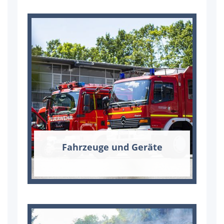
Fahr­zeu­ge und Ge­rä­te