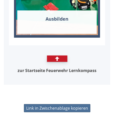
Aus­bil­den
zur Start­sei­te Feu­er­wehr Lern­kom­pass
Link in Zwischenablage kopieren